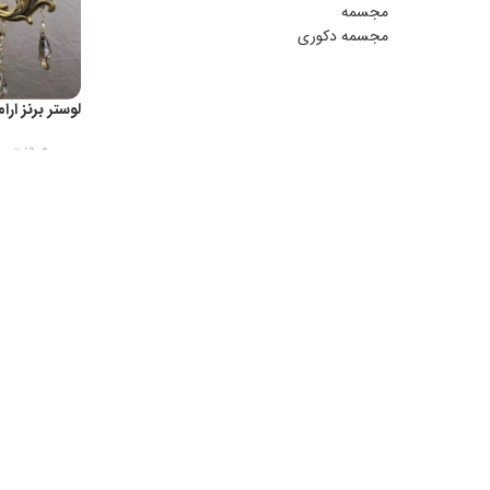
مجسمه
مجسمه دکوری
سرامیک
19،500،000
توما
 OPTIONS