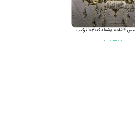
لوستر برنز ارامیس ۴شاخه ۸شعله کد1031 ترکیب
13،170،000
تومان
ن
SELECT