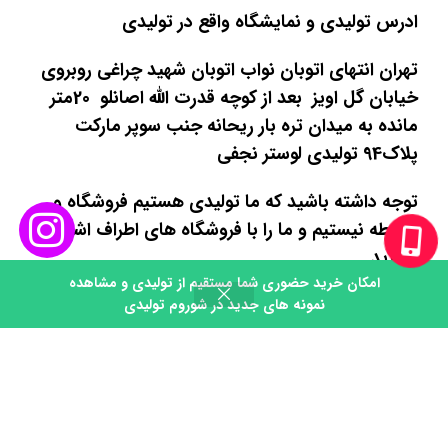
ادرس تولیدی و نمایشگاه واقع در تولیدی
تهران انتهای اتوبان نواب اتوبان شهید چراغی روبروی
خیابان گل اویز بعد از کوچه قدرت الله اصانلو 20متر
مانده به میدان تره بار ریحانه جنب سوپر مارکت
پلاک94 تولیدی لوستر نجفی
توجه داشته باشید که ما تولیدی هستیم فروشگاه و
واسطه نیستیم و ما را با فروشگاه های اطراف اشتباه
نگیرید.
امکان خرید حضوری شما مستقیم از تولیدی و مشاهده
0
محصولات در شوروم تولیدی قابل مشاهده میباشند.
نمونه های جدید در شوروم تولیدی
روشگاه
فیلترها
تماس
سبد خرید
حساب کاربری من
برای دریافت لوکیشن تولیدی و
09355619368نجفی
شوروم واقع در تولیدی کلمه
لوکیشن را در واتساپ ارسال کنید.