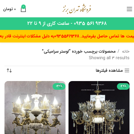
0
0
تومان
9368 561 0935 - ساعت کاری از 9 تا 22
ماس حاصل بفرمایید. 09355619368
به دلیل مشکلات اینترنت قادر به به 
خانه
محصولات برچسب خورده “لوستر سرامیکی”
Showing all 3 results
مشاهده فیلترها
-32%
-29%