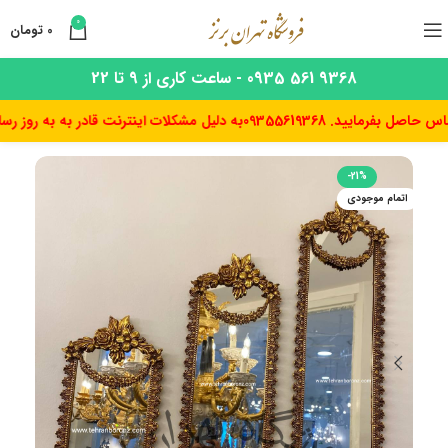
0
0
تومان
9368 561 0935 - ساعت کاری از 9 تا 22
رمایید. 09355619368
به دلیل مشکلات اینترنت قادر به به روز رسانی ق
-21%
اتمام موجودی