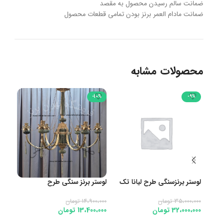
ضمانت سالم رسیدن محصول به مقصد
ضمانت مادام العمر برنز بودن تمامی قطعات محصول
محصولات مشابه
38%
-10%
-9%
لوستر برنزسنگی طرح لیانا تک
لوستر برنز سنگی طرح
دیوا
پرکار۱۰شاخه
مهرسانا۶شاخه
۲شعله
35،000،000
تومان
14،900،000
تومان
0،000
32،000،000
تومان
13،400،000
تومان
اف