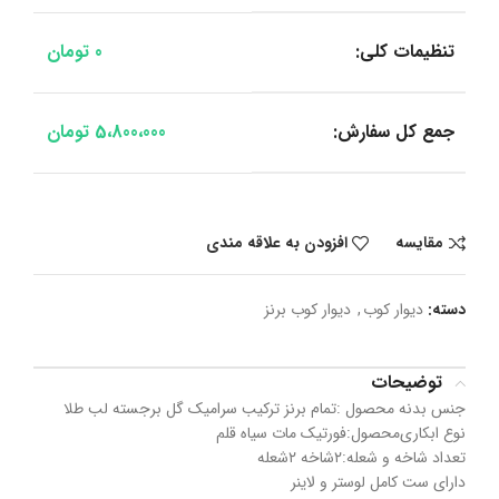
تنظیمات کلی:
0
تومان
جمع کل سفارش:
5،800،000
تومان
مقایسه
افزودن به علاقه مندی
دسته:
دیوار کوب
,
دیوار کوب برنز
توضیحات
جنس بدنه محصول :تمام برنز ترکیب سرامیک گل برجسته لب طلا
نوع ابکاری‌محصول:فورتیک مات سیاه قلم
تعداد شاخه و شعله:۲شاخه ۲شعله
دارای ست کامل لوستر و لاینر