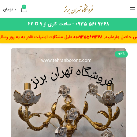
0
0
تومان
9368 561 0935 - ساعت کاری از 9 تا 22
یید. 09355619368
به دلیل مشکلات اینترنت قادر به به روز رسانی قیم
-23%