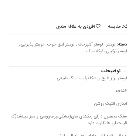
مقایسه
افزودن به علاقه مندی
دسته:
لوستر
,
لوستر آشپزخانه
,
لوستر اتاق خواب
,
لوستر پذیرایی
,
لوستر ترکیبی نئوکلاسیک
توضیحات
لوستر برنز طرح ویشکا ترکیب سنگ طبیعی
۶شاخه
ابکاری انتیک روشن
سنگ محصول دارای رنگبندی های(مشکی،پرطاووسی و سبز مییاشد)که
قیمت آن ها تفاوت دارد.
ضمانت نامه کتبی مادام العمر اصالت کالا