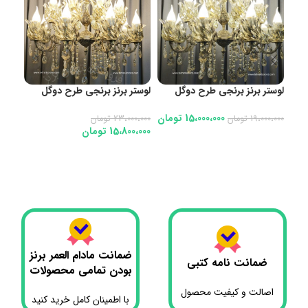
لوستر برنز برنجی طرح دوگل
لوستر برنز برنجی طرح دوگل
۸شاخه ۱۶شعله کد 1033 با آویز
8شاخه16شعله کد 1038با اویز و
و لاله درجه۱
لاله درجه1
درجه
15،000،000
تومان
19،000،000
تومان
23،000،000
تومان
0،000
15،800،000
تومان
0،000
افزودن به سبد خرید
افزودن به سبد خرید
اف
ضمانت مادام العمر برنز
ضمانت نامه کتبی
بودن تمامی محصولات
اصالت و کیفیت محصول
با اطمینان کامل خرید کنید