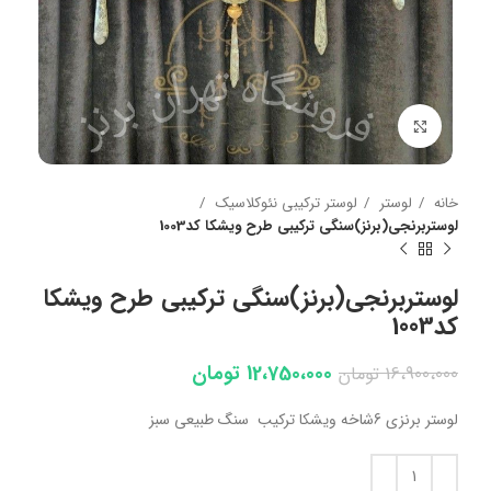
بزرگنمایی تصویر
خانه
لوستر
لوستر ترکیبی نئوکلاسیک
لوستربرنجی(برنز)سنگی ترکیبی طرح ویشکا کد1003
لوستربرنجی(برنز)سنگی ترکیبی طرح ویشکا
کد1003
12،750،000
تومان
16،900،000
تومان
لوستر برنزی 6شاخه ویشکا ترکیب سنگ طبیعی سبز