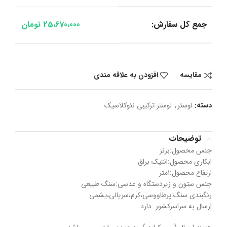
جمع کل سفارش:
25،670،000
تومان
مقایسه
افزودن به علاقه مندی
دسته:
لوستر
,
لوستر ترکیبی نئوکلاسیک
توضیحات
جنس محصول:برنز
ابکاری محصول:انتیک براق
ارتفاع محصول:۱متر
جنس ستون و زیردستگاه و عدسی:سنگ طبیعی
رنگبندی سنگ:پرطاووسی،کرم،سریالی،یشمی
ارسال به سراسر‌کشور :دارد