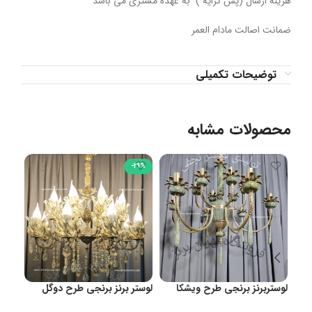
هزینه ارسال (پس کرایه ) به عهده مشتری می باشد
ضمانت اصالت مادام العمر
توضیحات تکمیلی
محصولات مشابه
18%
-31%
لوستربرنز برنجی طرح ویشکا
لوستر برنز برنجی طرح دوگل
کد1036شاخه۱۲شعله
8شاخه16شعله کد 1038با اویز و