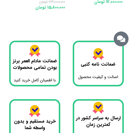
لاله درجه1
درجه
12،000،000
تومان
23،000،000
تومان
00،000
15،800،000
تومان
0،000
افزودن به سبد خرید
افزودن به سبد خرید
اف
ضمانت مادام العمر برنز
ضمانت نامه کتبی
بودن تمامی محصولات
اصالت و کیفیت محصول
با اطمینان کامل خرید کنید
ارسال به سراسر کشور در
خرید مستقیم و بدون
کمترین زمان
واسطه شما