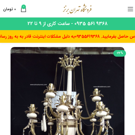
0
0
تومان
9368 561 0935 - ساعت کاری از 9 تا 22
ایید. 09355619368
به دلیل مشکلات اینترنت قادر به به روز رسانی قیم
-22%