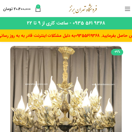
1
20،400،000
تومان
9368 561 0935 - ساعت کاری از 9 تا 22
یید. 09355619368
به دلیل مشکلات اینترنت قادر به به روز رسانی قیمت
-31%