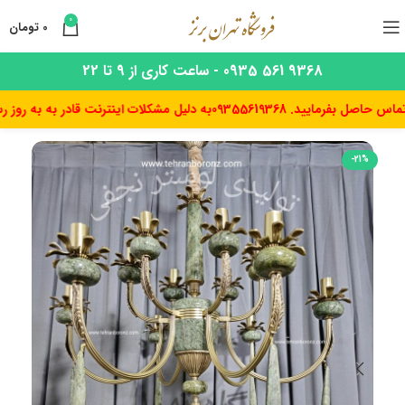
0
0
تومان
9368 561 0935 - ساعت کاری از 9 تا 22
رمایید. 09355619368
به دلیل مشکلات اینترنت قادر به به روز رسانی 
-21%