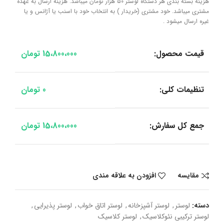
هزینه بسته بندی هر دستگاه لوستر 50 هزار تومان میباشد. هزینه ارسال به عهده
مشتری میباشد. خود مشتری (خریدار ) به انتخاب خود با اسنب یا آژانس و یا
غیره ارسال میشود .
قیمت محصول:
15،800،000
تومان
تنظیمات کلی:
0
تومان
جمع کل سفارش:
15،800،000
تومان
مقایسه
افزودن به علاقه مندی
دسته:
لوستر
,
لوستر آشپزخانه
,
لوستر اتاق خواب
,
لوستر پذیرایی
,
لوستر ترکیبی نئوکلاسیک
,
لوستر کلاسیک