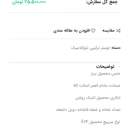
جمع کل سفارش:
25،500،000
تومان
مقایسه
افزودن به علاقه مندی
دسته:
لوستر ترکیبی نئوکلاسیک
توضیحات
جنس محصول:برنز
ضمانت مادام العمر اصالت کالا
ابکاری محصول:انتیک روشن
تعداد شاخه و شعله:5شاخه دوبل 10شعله
نوع سرپیچ محصول:E24