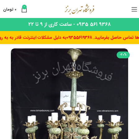
0
0
تومان
9368 561 0935 - ساعت کاری از 9 تا 22
ل بفرمایید. 09355619368
به دلیل مشکلات اینترنت قادر به به روز رس
-20%