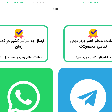
20،250،000
تومان
25،670،000
تومان
مان
33،000،000
تومان
 سبد خرید
افزودن به سبد خرید
نت مادام العمر برنز بودن
ارسال به سراسر کشور در کمت
تمامی محصولات
زمان
با اطمینان کامل خرید کنید
با ضمانت سالم رسیدن محصول به