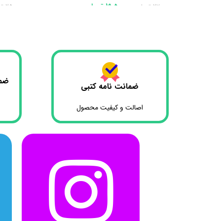
19،500،000
تومان
27،000،000
تومان
25،000،000
تو
افزودن به سبد خرید
افزودن به
ضما
ضمانت نامه کتبی
اصالت و کیفیت محصول