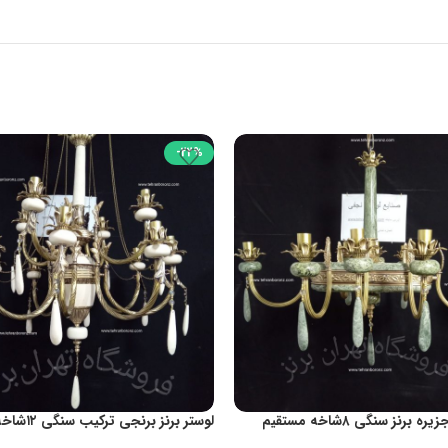
-22%
لوستر لاینر جزیره برنز سنگی ۸شاخه مستقیم
لوستر برنز برن
طرح رنگین کد1100