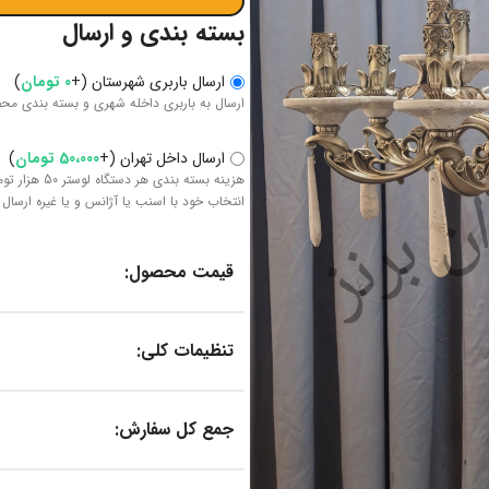
بسته بندی و ارسال
ارسال باربری شهرستان
(
+
0
تومان
)
ارسال به باربری داخله شهری و بسته بندی مح
ارسال داخل تهران
(
+
50،000
تومان
)
هزینه بسته 
انتخاب خود با اسنب یا آژانس و یا غیره ارسال 
قیمت محصول:
تنظیمات کلی:
جمع کل سفارش: