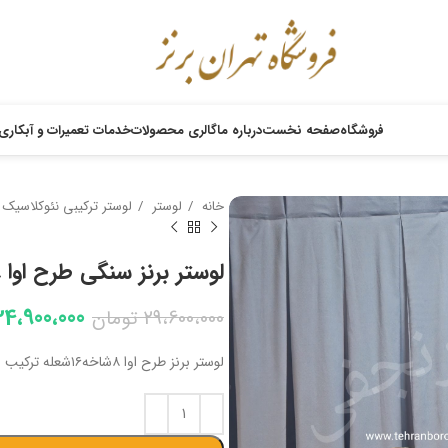
فروشگاه
صفحه نخست
درباره ما
گالری محصولات
خدمات تعمیرات و آبکاری
خانه
لوستر
لوستر ترکیبی نئوکلاسیک
لوستر برنز سنگی طرح اوا ۸شاخه۱۶شعله
24،900،000
29،600،000
تومان
لوستر برنز طرح اوا ۸شاخه۱۶شعله ترکیب سنگ طبیعی