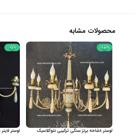
محصولات مشابه
-19%
-28%
لوستر ۸شاخه برنز سنگی ترکیبی نئوکلاسیک
کد1072
ازتولیدی کد1082