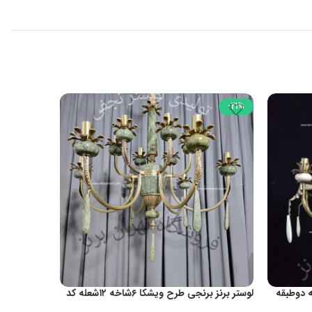
-17%
-21%
جی ترکیب سنگی ۱۲شاخه دوطبقه
لوستر برنز برنجی طرح ویشکا ۶شاخه ۱۲شعله کد
1037مستقیم از کارگاه تولیدی
کد1049