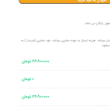
افزودن به سبد خرید
صول رایگان می باشد
بندی هر دستگاه لوستر 50 هزار تومان میباشد. هزینه ارسال به عهده مشتری میباشد. خود مشتری (خریدار ) به
میشود .
24،900،000
تومان
0
تومان
24،900،000
تومان