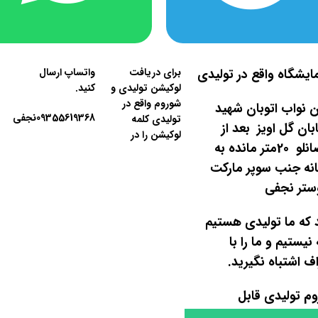
ایشگاه واقع در تولیدی
برای دریافت
واتساپ ارسال
لوکیشن تولیدی و
کنید.
شوروم واقع در
ان نواب اتوبان شهید
09355619368نجفی
تولیدی کلمه
ان گل اویز بعد از
لوکیشن را در
کوچه قدرت الله اصانلو 20متر مانده به
حانه جنب سوپر مارکت
 که ما تولیدی هستیم
یستیم و ما را با
ف اشتباه نگیرید.
م تولیدی قابل