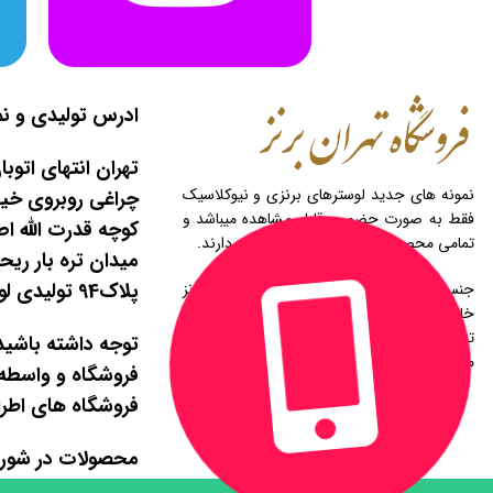
ادرس تولیدی و نم
تهران انتهای اتوب
نمونه های جدید لوسترهای برنزی و نیوکلاسیک
چراغی روبروی خیاب
فقط به صورت حضوری قابل مشاهده میباشد و
تمامی محصولات قابلیت سفارشی سازی دارند.
میدان تره بار ری
پلاک94 تولیدی لوستر نجفی
جنس تمامی قطعات محصولات تولیدی ما از برنز
خالص تهیه شده و به هیچ عنوان الیاژ و اهن
تولید نداریم و دارای ضمانت مادام العمر
توجه داشته باشید
میباشندو
فروشگاه و واسطه ن
فروشگاه های اطرا
محصولات در شورو
مشاهده میباشند.