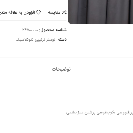
مقایسه
افزودن به علاقه مند
شناسه محصول:
24500000
دسته:
لوستر ترکیبی نئوکلاسیک
توضیحات
پرطاووسی ،کرم،طوسی پرشین،سبز یشمی