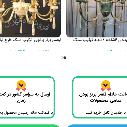
لوستر برنز برنجی ۴شاخه ۸شعله ترکیب سنگ
های مختلف کد1084
دو طبقه کد1091
9،700،000
تومان
29،600،000
تومان
ان
35،000،000
تومان
 سبد خرید
افزودن به سبد خرید
نت مادام العمر برنز بودن
ارسال به سراسر کشور در کمت
تمامی محصولات
زمان
با اطمینان کامل خرید کنید
با ضمانت سالم رسیدن محصول به