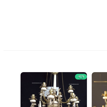
-29%
-22%