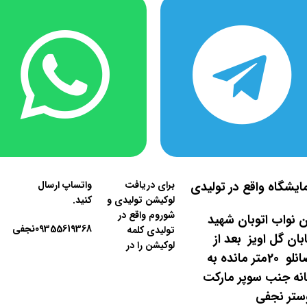
ایشگاه واقع در تولیدی
برای دریافت
واتساپ ارسال
لوکیشن تولیدی و
کنید.
شوروم واقع در
ان نواب اتوبان شهید
09355619368نجفی
تولیدی کلمه
ان گل اویز بعد از
لوکیشن را در
کوچه قدرت الله اصانلو 20متر مانده به
حانه جنب سوپر مارکت