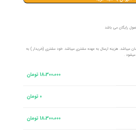
صول رایگان می باشد
بندی هر دستگاه لوستر 50 هزار تومان میباشد. هزینه ارسال به عهده مشتری میباشد. خود مشتری (خریدار ) به
میشود .
18،300،000
تومان
0
تومان
18،300،000
تومان