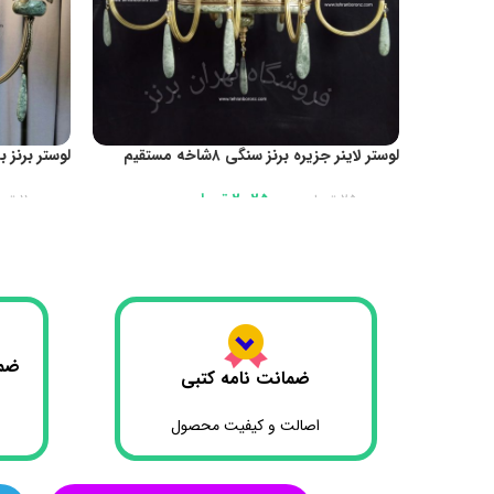
لوستر لاینر جزیره برنز سنگی ۸شاخه مستقیم
ازتولیدی کد1082
طبیعی در رنگ
20،250،000
تومان
25،000،000
تومان
11،000،000
توم
افزودن به سبد خرید
افزودن به
ضما
ضمانت نامه کتبی
اصالت و کیفیت محصول