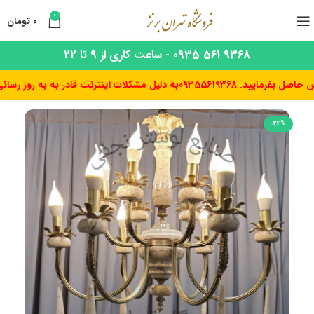
0
0
تومان
9368 561 0935 - ساعت کاری از 9 تا 22
یید. 09355619368
به دلیل مشکلات اینترنت قادر به به روز رسانی قیمت
-24%