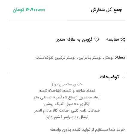
جمع کل سفارش:
14،900،000
تومان
مقایسه
افزودن به علاقه مندی
دسته:
لوستر
,
لوستر پذیرایی
,
لوستر ترکیبی نئوکلاسیک
توضیحات
جنس محصول:برنز
تعداد شاخه و شعله:۶شاخه۱۲شعله
ابعاد محصول:ارتفاع ۷۵قطر ۶۵سانتی متر
ابکاری محصول:انتیک روشن
ضمانت نامه کتبی اصالت کالا مادام العمر
ارسال به سراسر کشور:دارد
خرید شما مستقیم از تولید کننده بدون واسطه