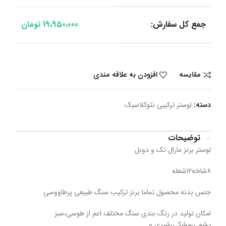
جمع کل سفارش:
19،950،000
تومان
مقایسه
افزودن به علاقه مندی
دسته:
لوستر ترکیبی نئوکلاسیک
توضیحات
لوستر برنز مارال تک و دوبل
۸شاخه۱۲شعله
جنس بدنه محصول تماما برنز ترکیب سنگ طبیعی پرطاووسی
امکان تولید در رنگ بندی سنگ مختلف اعم از طوسی،سبز
یشمی،مشکی،شیری و….