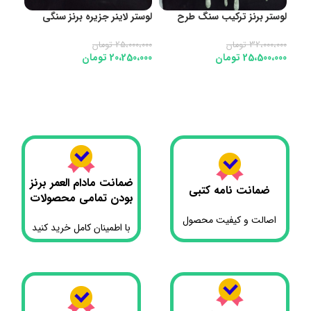
لوستر برنز ترکیب سنگ طرح
لوستر لاینر جزیره برنز سنگی
پاپیون 10شعله سنگ یشمی
۸شاخه مستقیم ازتولیدی
نئوک
کد1074
کد1082
یشمی ک
32،000،000
تومان
25،000،000
تومان
0،000
25،500،000
تومان
20،250،000
تومان
0،000
افزودن به سبد خرید
افزودن به سبد خرید
اف
ضمانت مادام العمر برنز
ضمانت نامه کتبی
بودن تمامی محصولات
اصالت و کیفیت محصول
با اطمینان کامل خرید کنید