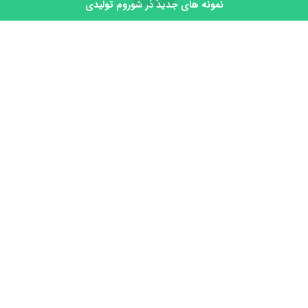
پلاک94 تولیدی لوستر نجفی
نمونه های جدید در شوروم تولیدی
روشگاه
تماس
سبد خرید
حساب کاربری من
توجه داشته باشید که ما تولیدی هستیم فروشگاه و
واسطه نیستیم و ما را با فروشگاه های اطراف اشتباه
نگیرید.
محصولات در شوروم تولیدی قابل مشاهده میباشند.
برای دریافت لوکیشن تولیدی و
09355619368نجفی
شوروم واقع در تولیدی کلمه
لوکیشن را در واتساپ ارسال کنید.
نماد اعتماد