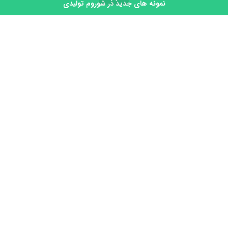
پلاک94 تولیدی لوستر نجفی
نمونه های جدید در شوروم تولیدی
روشگاه
تماس
سبد خرید
حساب کاربری من
توجه داشته باشید که ما تولیدی هستیم فروشگاه و
واسطه نیستیم و ما را با فروشگاه های اطراف اشتباه
نگیرید.
محصولات در شوروم تولیدی قابل مشاهده میباشند.
برای دریافت لوکیشن تولیدی و
09355619368نجفی
شوروم واقع در تولیدی کلمه
لوکیشن را در واتساپ ارسال کنید.
نماد اعتماد